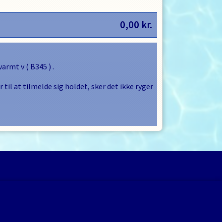
0,00
kr.
 varmt v
(
B345
) .
 til at tilmelde sig holdet, sker det ikke ryger