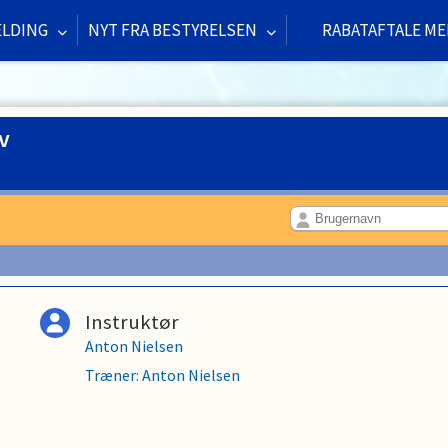
ELDING
NYT FRA BESTYRELSEN
RABATAFTALE ME
v
d
Instruktør
Anton Nielsen
Træner
:
Anton Nielsen