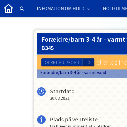
INFOMATION OM HOLD
HOLDTILM
Forældre/barn 3-4 år - varmt 
B345
eller log in
Forældre/barn 3-4 år - varmt vand
OPRET EN PROFIL
Startdato
30.08.2021
Plads på venteliste
Du bliver nummer
2
af
3
pladser