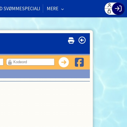
D SVØMMESPECIALI
MERE
F
H
G
O
Log