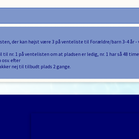
isten, der kan højst være
3
på venteliste til
Forældre/barn 3-4 år -
l til nr. 1 på ventelisten om at pladsen er ledig, nr. 1 har så
48
timer
 osv. efter
akker nej til tilbudt plads
2
gange.