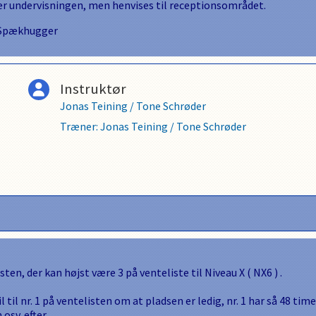
r undervisningen, men henvises til receptionsområdet.
n Spækhugger
Instruktør
Jonas Teining
/
Tone Schrøder
Træner
:
Jonas Teining
/
Tone Schrøder
isten, der kan højst være
3
på venteliste til
Niveau X
(
NX6
) .
l til nr. 1 på ventelisten om at pladsen er ledig, nr. 1 har så
48
timer
 osv. efter