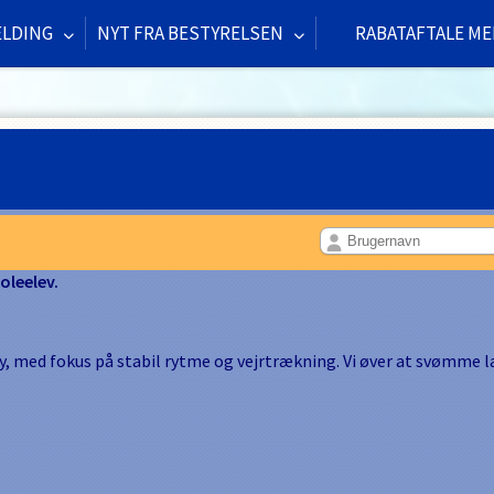
ELDING
NYT FRA BESTYRELSEN
RABATAFTALE ME
d
oleelev.
, med fokus på stabil rytme og vejrtrækning. Vi øver at svømme 