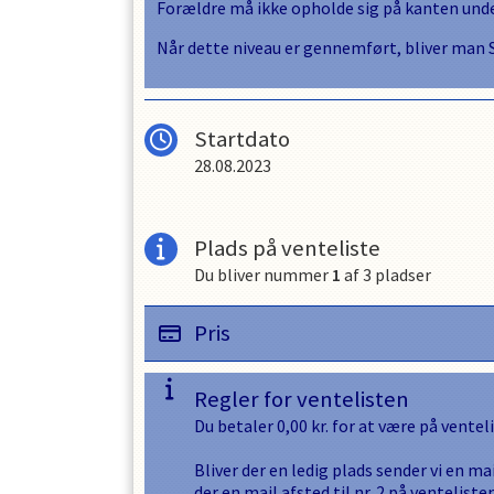
Forældre må ikke opholde sig på kanten unde
Når dette niveau er gennemført, bliver ma
Startdato
28.08.2023
Plads på venteliste
Du bliver nummer
1
af
3
pladser
Pris
Regler for ventelisten
Du betaler
0,00
kr. for at være på ventel
Bliver der en ledig plads sender vi en mai
der en mail afsted til nr. 2 på ventelisten