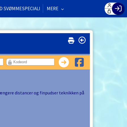
D SVØMMESPECIALI
MERE
F
H
G
O
Log
længere distancer og finpudser teknikken på