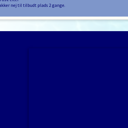
akker nej til tilbudt plads
2
gange.