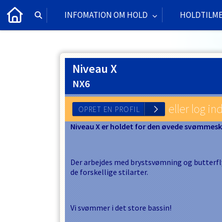
INFOMATION OM HOLD
HOLDTILM
Niveau X
NX6
eller log in
Niveau X er holdet for den øvede svømmesk
OPRET EN PROFIL
Der arbejdes med brystsvømning og butterfly
de forskellige stilarter.
Vi svømmer i det store bassin!