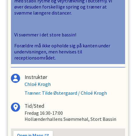
med stabil rytme og vejrtrækning i butterfly. Vi
øver desuden forskellige spring og træner at
svømme længere distancer.
Vi svømmer i det store bassin!
Forældre må ikke opholde sig på kanten under
undervisningen, men henvises til
receptionsområdet.
Instruktør
Chloé Krogh
Træner
:
Tilde Østergaard
/
Chloé Krogh
Tid/Sted
Fredag
16:30-17:00
Hollænderhallens Svømmehal, Stort Bassin