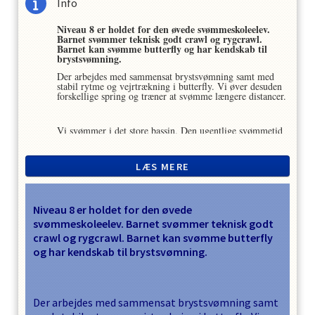
Info
Niveau 8 er holdet for den øvede svømmeskoleelev.
Barnet svømmer teknisk godt crawl og rygcrawl.
Barnet kan svømme butterfly og har kendskab til
brystsvømning.
Der arbejdes med sammensat brystsvømning samt med
stabil rytme og vejrtrækning i butterfly. Vi øver desuden
forskellige spring og træner at svømme længere distancer.
Vi svømmer i det store bassin. Den ugentlige svømmetid
er 30 min.
Forældre må ikke opholde sig på kanten under
LÆS MERE
undervisningen, men henvises til receptionsområdet.
Niveau 8 er holdet for den øvede
svømmeskoleelev. Barnet svømmer teknisk godt
crawl og rygcrawl. Barnet kan svømme butterfly
og har kendskab til brystsvømning.
Der arbejdes med sammensat brystsvømning samt