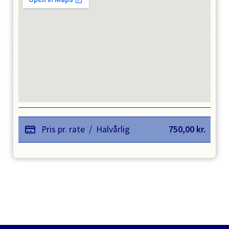
Pris pr. rate
/
Halvårlig
750,00
kr.