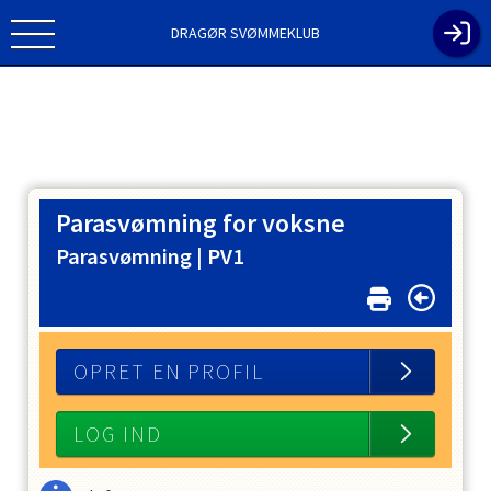
DRAGØR SVØMMEKLUB
Parasvømning for voksne
Parasvømning |
PV1
OPRET EN PROFIL
LOG IND