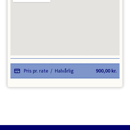
Pris pr. rate
/
Halvårlig
900,00
kr.