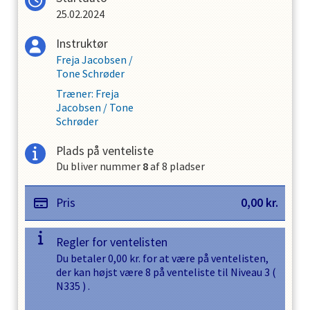
25.02.2024
Instruktør
Freja Jacobsen
/
Tone Schrøder
Træner
:
Freja
Jacobsen
/
Tone
Schrøder
Plads på venteliste
Du bliver nummer
8
af
8
pladser
Pris
0,00
kr.
Regler for ventelisten
Du betaler
0,00
kr. for at være på ventelisten,
der kan højst være
8
på venteliste til
Niveau 3
(
N335
) .