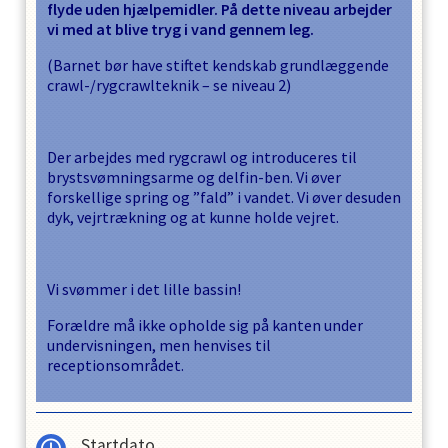
flyde uden hjælpemidler. På dette niveau arbejder
vi med at blive tryg i vand gennem leg.
(Barnet bør have stiftet kendskab grundlæggende
crawl-/rygcrawlteknik – se niveau 2)
Der arbejdes med rygcrawl og introduceres til
brystsvømningsarme og delfin-ben. Vi øver
forskellige spring og ”fald” i vandet. Vi øver desuden
dyk, vejrtrækning og at kunne holde vejret.
Vi svømmer i det lille bassin!
Forældre må ikke opholde sig på kanten under
undervisningen, men henvises til
receptionsområdet.
Startdato