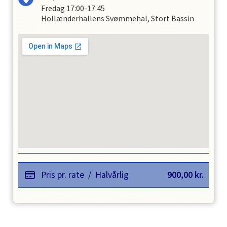
Fredag
17:00-17:45
Hollænderhallens Svømmehal, Stort Bassin
Pris pr. rate
/
Halvårlig
900,00
kr.