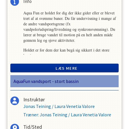
Info
Aqua Fun er holdet for dig der ikke gider eller er blevet
træt af at svømme baner. Du får undervisning i mange af
de andre vandsportsgrene (fx
vandpolo/udspring/livredning og synkronsvømning). Du
lærer at bruge vandet til motion på en helt anden måde
gennem leg og sjove aktiviteter.
Holdet er for dem der kan begå sig sikkert i det store
bassin.
LÆS MERE
Vi svømmer i det store bassin. Ugentlig svømmetid er 45
min.
AquaFun vandsport - stort bassin
Instruktør
Jonas Teining
/
Laura Venetia Valore
Træner
:
Jonas Teining
/
Laura Venetia Valore
Tid/Sted