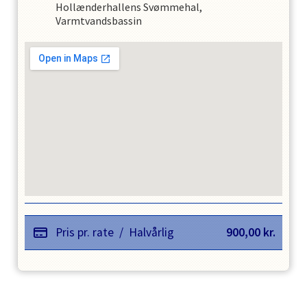
Hollænderhallens Svømmehal,
Varmtvandsbassin
Pris pr. rate
/
Halvårlig
900,00
kr.