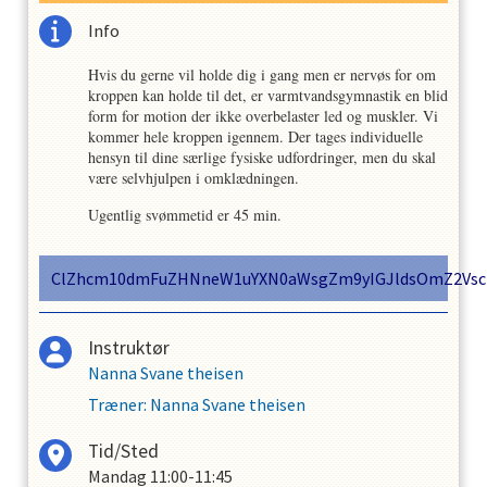
Info
Hvis du gerne vil holde dig i gang men er nervøs for om
kroppen kan holde til det, er varmtvandsgymnastik en blid
form for motion der ikke overbelaster led og muskler. Vi
kommer hele kroppen igennem. Der tages individuelle
hensyn til dine særlige fysiske udfordringer, men du skal
være selvhjulpen i omklædningen.
Ugentlig svømmetid er 45 min.
ClZhcm10dmFuZHNneW1uYXN0aWsgZm9yIGJldsOmZ2Vs
Instruktør
Nanna Svane theisen
Træner
:
Nanna Svane theisen
Tid/Sted
Mandag
11:00-11:45