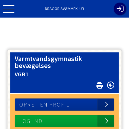
DRAGØR SVØMMEKLUB
Varmtvandsgymnastik
bevægelses
VGB1
OPRET EN PROFIL
LOG IND