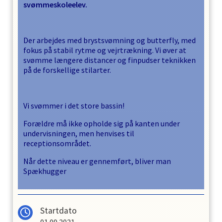
svømmeskoleelev.
Der arbejdes med brystsvømning og butterfly, med
fokus på stabil rytme og vejrtrækning. Vi øver at
svømme længere distancer og finpudser teknikken
på de forskellige stilarter.
Vi svømmer i det store bassin!
Forældre må ikke opholde sig på kanten under
undervisningen, men henvises til
receptionsområdet.
Når dette niveau er gennemført, bliver man
Spækhugger
Startdato
01.09.2021