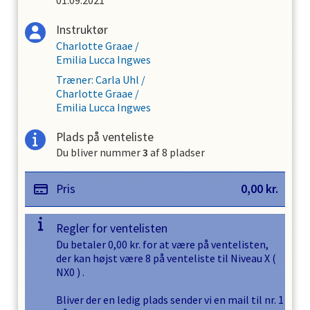
Instruktør
Charlotte Graae
/
Emilia Lucca Ingwes
Træner
:
Carla Uhl
/
Charlotte Graae
/
Emilia Lucca Ingwes
Plads på venteliste
Du bliver nummer
3
af
8
pladser
Pris
0,00
kr.
Regler for ventelisten
Du betaler
0,00
kr. for at være på ventelisten,
der kan højst være
8
på venteliste til
Niveau X
(
NX0
) .
Bliver der en ledig plads sender vi en mail til nr. 1