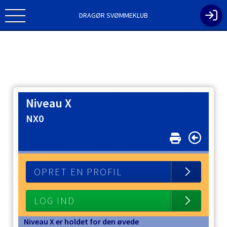
DRAGØR SVØMMEKLUB
Niveau X
NX0
OPRET EN PROFIL
LOG IND
Niveau X er holdet for den øvede