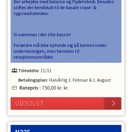
Der arbejdes med balance og flydeteknik. Desuden
stiftes der kendskab til de basale crawl- &
rygcrawltekniker.
Vi svømmer i det lille bassin!
Forældre må ikke opholde sig på kanten under
undervisningen, men henvises til
receptionsområdet.
Tilmeldte:
11/11
Betalingsplan:
Halvårlig
1. Februar
&
1. August
Ratepris
:
750,00 kr.
kr.
UDSOLGT