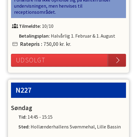
undervisningen, men henvises til
receptionsområdet.
Tilmeldte:
10/10
Betalingsplan:
Halvårlig
1. Februar
&
1. August
Ratepris
:
750,00 kr.
kr.
UDSOLGT
N227
Søndag
Tid:
14:45 - 15:15
Sted:
Hollænderhallens Svømmehal, Lille Bassin