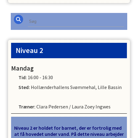
Niveau 2
Mandag
Tid:
16:00 - 16:30
Sted:
Hollænderhallens Svømmehal, Lille Bassin
Træner
:
Clara Pedersen
/
Laura Zoey Ingwes
Niveau 2 er holdet for barnet, der er fortrolig med
at få hovedet under vand. På dette niveau arbejder