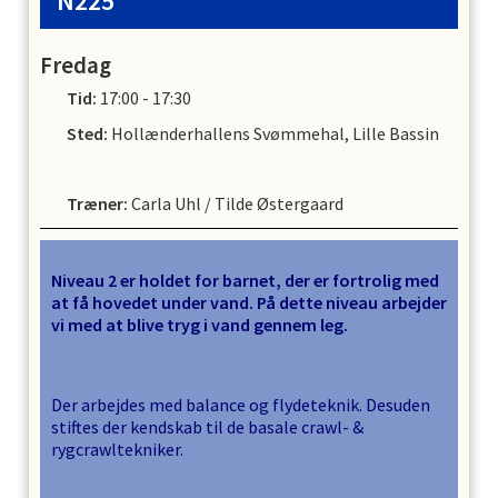
N225
Fredag
Tid:
17:00 - 17:30
Sted:
Hollænderhallens Svømmehal, Lille Bassin
Træner
:
Carla Uhl
/
Tilde Østergaard
Niveau 2 er holdet for barnet, der er fortrolig med
at få hovedet under vand. På dette niveau arbejder
vi med at blive tryg i vand gennem leg.
Der arbejdes med balance og flydeteknik. Desuden
stiftes der kendskab til de basale crawl- &
rygcrawltekniker.