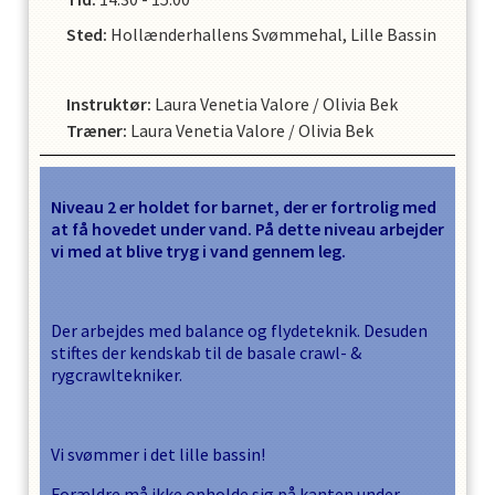
Sted:
Hollænderhallens Svømmehal, Lille Bassin
Instruktør
:
Laura Venetia Valore
/
Olivia Bek
Træner
:
Laura Venetia Valore
/
Olivia Bek
Niveau 2 er holdet for barnet, der er fortrolig med
at få hovedet under vand. På dette niveau arbejder
vi med at blive tryg i vand gennem leg.
Der arbejdes med balance og flydeteknik. Desuden
stiftes der kendskab til de basale crawl- &
rygcrawltekniker.
Vi svømmer i det lille bassin!
Forældre må ikke opholde sig på kanten under