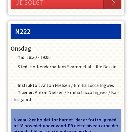
UDSOLGT
N222
Onsdag
Tid:
18:30 - 19:00
Sted:
Hollænderhallens Svømmehal, Lille Bassin
Instruktør
:
Anton Nielsen
/
Emilia Lucca Ingwes
Træner
:
Anton Nielsen
/
Emilia Lucca Ingwes
/
Karl
Thisgaard
Niveau 2 er holdet for barnet, der er fortrolig med
at få hovedet under vand. På dette niveau arbejder
vi med at blive tryg i vand gennem leg.