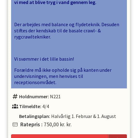
vi med at blive tryg i vand gennem leg.
Der arbejdes med balance og flydeteknik. Desuden
stiftes der kendskab til de basale crawl- &
rygcrawltekniker.
Vi svømmer i det lille bassin!
Forældre må ikke opholde sig på kanten under
undervisningen, men henvises til
receptionsområdet.
Holdnummer:
N221
Tilmeldte:
4/4
Betalingsplan:
Halvårlig
1. Februar
&
1. August
Ratepris
:
750,00 kr.
kr.