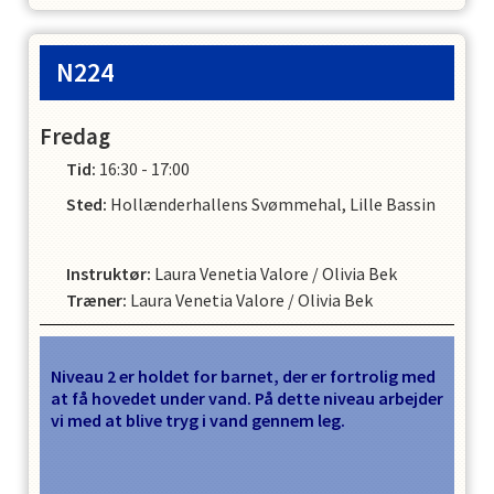
N224
Fredag
Tid:
16:30 - 17:00
Sted:
Hollænderhallens Svømmehal, Lille Bassin
Instruktør
:
Laura Venetia Valore
/
Olivia Bek
Træner
:
Laura Venetia Valore
/
Olivia Bek
Niveau 2 er holdet for barnet, der er fortrolig med
at få hovedet under vand. På dette niveau arbejder
vi med at blive tryg i vand gennem leg.