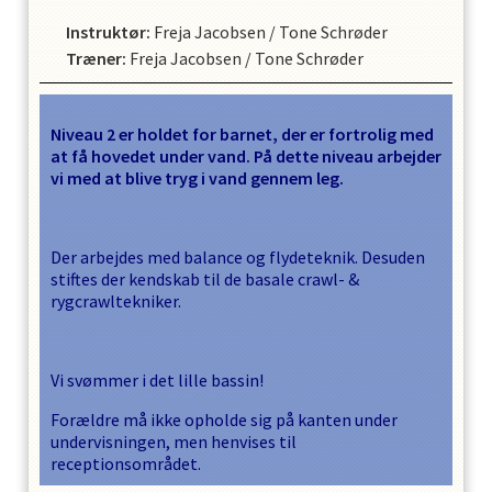
Instruktør
:
Freja Jacobsen
/
Tone Schrøder
Træner
:
Freja Jacobsen
/
Tone Schrøder
Niveau 2 er holdet for barnet, der er fortrolig med
at få hovedet under vand. På dette niveau arbejder
vi med at blive tryg i vand gennem leg.
Der arbejdes med balance og flydeteknik. Desuden
stiftes der kendskab til de basale crawl- &
rygcrawltekniker.
Vi svømmer i det lille bassin!
Forældre må ikke opholde sig på kanten under
undervisningen, men henvises til
receptionsområdet.