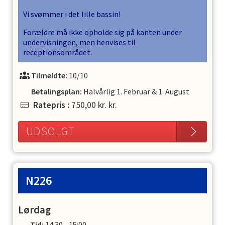
Vi svømmer i det lille bassin!
Forældre må ikke opholde sig på kanten under
undervisningen, men henvises til
receptionsområdet.
Tilmeldte:
10/10
Betalingsplan:
Halvårlig
1. Februar
&
1. August
Ratepris
:
750,00 kr.
kr.
UDSOLGT
N226
Lørdag
Tid:
14:30 - 15:00