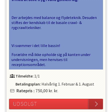
Der arbejdes med balance og flydeteknik. Desuden
stiftes der kendskab til de basale crawl- &
rygcrawltekniker.
Vi svømmer i det lille bassin!
Forældre må ikke opholde sig på kanten under
undervisningen, men henvises til
receptionsområdet.
Tilmeldte:
1/1
Betalingsplan:
Halvårlig
1. Februar
&
1. August
Ratepris
:
750,00 kr.
kr.
UDSOLGT