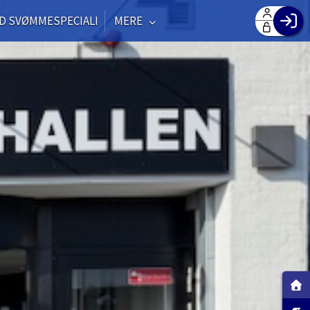
D SVØMMESPECIALI
MERE
F
H
G
O
Log
TO