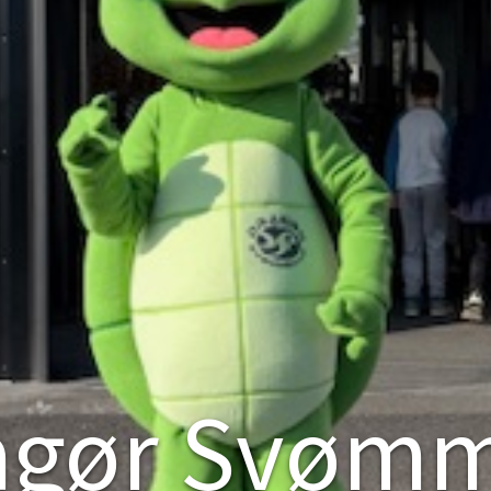
agør Svøm